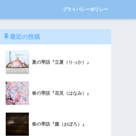
プライバシーポリシー
最近の投稿
夏の季語『立夏（りっか）』
春の季語『花見（はなみ）』
春の季語『朧（おぼろ）』