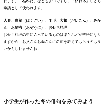
れます。「
枯れた
」などもよいですし、「
枯れ木
」なども
季語として使われます。
人参
、
白菜（はくさい）
、
ネギ
、
大根（だいこん）
、
みか
ん
、
お雑煮（おぞうに）
、
おせち料理
おせち料理の中に入っているものはほとんどが季語になり
ますから、お父さんお母さんに名前を教えてもらうのも良
いかもしれませんね。
小学生が作った冬の俳句をみてみよう