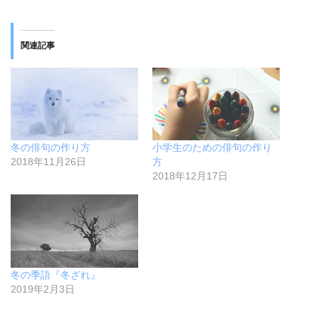
ク
e
し
b
て
o
T
o
w
k
関連記事
i
で
t
共
t
有
e
す
r
る
で
に
共
は
有
ク
(
リ
新
ッ
し
ク
冬の俳句の作り方
小学生のための俳句の作り
い
し
ウ
て
2018年11月26日
方
ィ
く
2018年12月17日
ン
だ
ド
さ
ウ
い
で
(
開
新
き
し
ま
い
す
ウ
)
ィ
ン
ド
冬の季語『冬ざれ』
ウ
2019年2月3日
で
開
き
ま