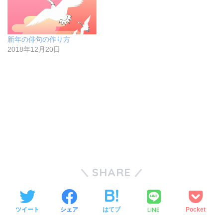
き
し
ま
い
す
ウ
)
ィ
ン
ド
新年の俳句の作り方
ウ
2018年12月20日
で
開
き
ま
す
)
SHARE
LINE
ツイート
シェア
はてブ
Pocket