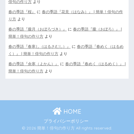
俳句の作り方
より
春の季語『桜』
に
春の季語『花見（はなみ）』 | 簡単！俳句の作
り方
より
春の季語『朧月（おぼろづき）』
に
春の季語『朧（おぼろ）』 |
簡単！俳句の作り方
より
春の季語『春寒し（はるさむし）』
に
春の季語『春めく（はるめ
く）』 | 簡単！俳句の作り方
より
春の季語『余寒（よかん）』
に
春の季語『春めく（はるめく）』 |
簡単！俳句の作り方
より
HOME
プライバシーポリシー
© 2026 簡単！俳句の作り方 All rights reserved.