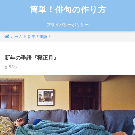
簡単！俳句の作り方
プライバシーポリシー
ホーム
新年の季語
新年の季語『寝正月』
52秒