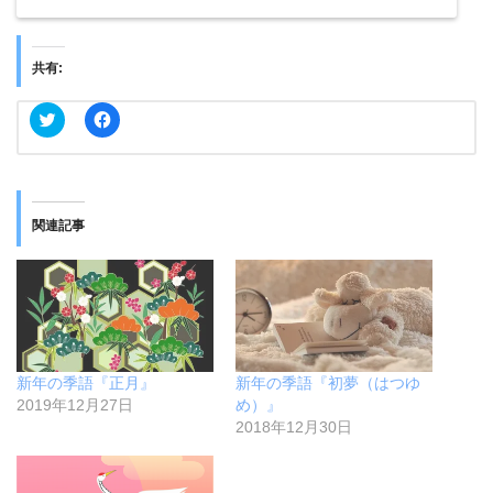
共有:
ク
F
リ
a
ッ
c
ク
e
し
b
て
o
T
o
w
k
関連記事
i
で
t
共
t
有
e
す
r
る
で
に
共
は
有
ク
(
リ
新
ッ
し
ク
新年の季語『正月』
新年の季語『初夢（はつゆ
い
し
ウ
て
2019年12月27日
め）』
ィ
く
2018年12月30日
ン
だ
ド
さ
ウ
い
で
(
開
新