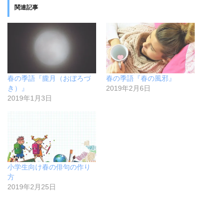
w
k
関連記事
i
で
t
共
t
有
e
す
r
る
で
に
共
は
有
ク
(
リ
新
ッ
し
ク
春の季語『朧月（おぼろづ
春の季語『春の風邪』
い
し
ウ
て
き）』
2019年2月6日
ィ
く
2019年1月3日
ン
だ
ド
さ
ウ
い
で
(
開
新
き
し
ま
い
す
ウ
)
ィ
ン
ド
小学生向け春の俳句の作り
ウ
方
で
開
2019年2月25日
き
ま
す
)