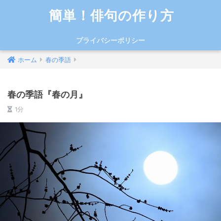
簡単！俳句の作り方
プライバシーポリシー
ホーム
春の季語
春の季語『春の月』
1分