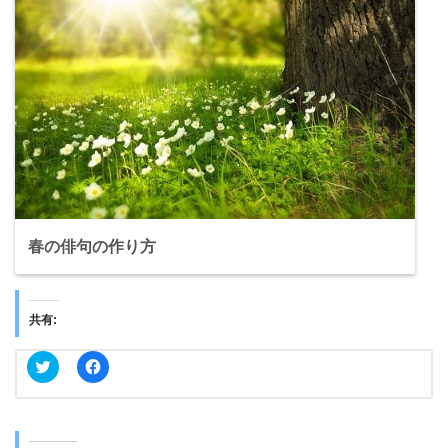
春の俳句の作り方
共有:
ク
F
リ
a
ッ
c
ク
e
し
b
て
o
T
o