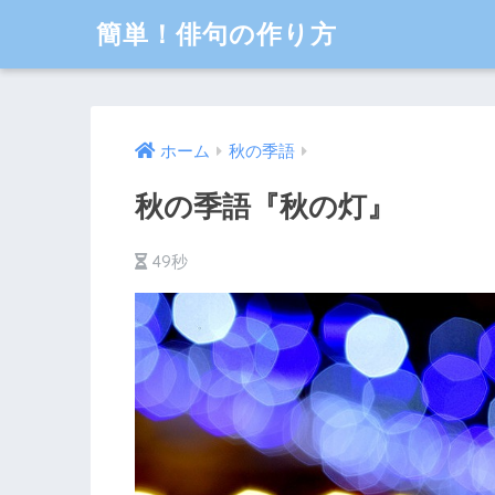
簡単！俳句の作り方
ホーム
秋の季語
秋の季語『秋の灯』
49秒