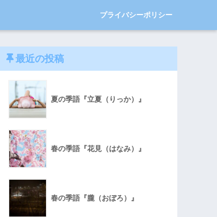
プライバシーポリシー
最近の投稿
夏の季語『立夏（りっか）』
春の季語『花見（はなみ）』
春の季語『朧（おぼろ）』