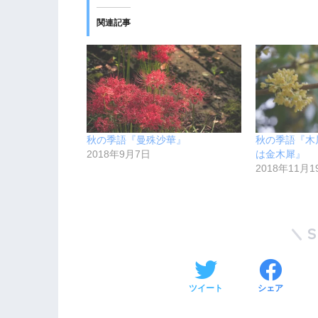
T
o
w
k
関連記事
i
で
t
共
t
有
e
す
r
る
で
に
共
は
有
ク
(
リ
新
ッ
し
ク
い
し
ウ
て
秋の季語『曼殊沙華』
秋の季語『木
ィ
く
ン
だ
2018年9月7日
は金木犀』
ド
さ
2018年11月1
ウ
い
で
(
開
新
き
し
ま
い
す
ウ
)
ィ
ン
ド
ウ
で
開
き
ツイート
シェア
ま
す
)