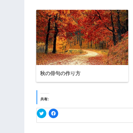
秋の俳句の作り方
共有:
ク
F
リ
a
ッ
c
ク
e
し
b
て
o